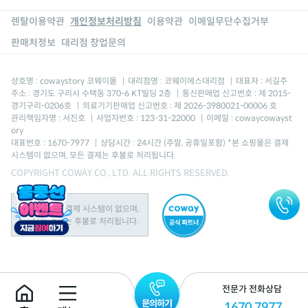
렌탈이용약관
개인정보처리방침
이용약관
이메일무단수집거부
판매처정보
대리점 창업문의
상호명 : cowaystory 코웨이몰
|
대리점명 : 코웨이에스대리점
|
대표자 : 서길주
주소 : 경기도 구리시 수택동 370-6 KT빌딩 2층
|
통신판매업 신고번호 : 제 2015-
경기구리-0206호
|
의료기기판매업 신고번호 : 제 2026-3980021-00006 호
관리책임자명 : 서진호
|
사업자번호 : 123-31-22000
|
이메일 : cowaycowayst
ory
대표번호 : 1670-7977
|
상담시간 : 24시간 (주말, 공휴일포함) *본 쇼핑몰은 결제
시스템이 없으며, 모든 결제는 후불로 처리됩니다.
COPYRIGHT COWAY CO., LTD. ALL RIGHTS RESERVED.
본 쇼핑몰은 결제 시스템이 없으며,
모든 결제는 후불로 처리됩니다.
전문가 전화상담
1670.7977