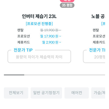
인버터 제습기 23L
노블 공기
[프로모션 진행중]
[프
렌탈
월
19,900
원 ~
렌탈
프로모션
월
17,900
원 ~
프로모션
제휴카드
월
2,900
원 ~
제휴카드
전문가 TIP
전문가 TIP
용량의 차이가 제습력의 차이
20평형 
전체보기
일반 공기청정기
에어컨
가습/제