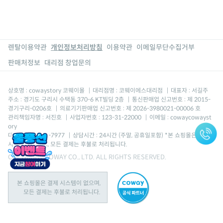
렌탈이용약관
개인정보처리방침
이용약관
이메일무단수집거부
판매처정보
대리점 창업문의
상호명 : cowaystory 코웨이몰
|
대리점명 : 코웨이에스대리점
|
대표자 : 서길주
주소 : 경기도 구리시 수택동 370-6 KT빌딩 2층
|
통신판매업 신고번호 : 제 2015-
경기구리-0206호
|
의료기기판매업 신고번호 : 제 2026-3980021-00006 호
관리책임자명 : 서진호
|
사업자번호 : 123-31-22000
|
이메일 : cowaycowayst
ory
대표번호 : 1670-7977
|
상담시간 : 24시간 (주말, 공휴일포함) *본 쇼핑몰은 결제
시스템이 없으며, 모든 결제는 후불로 처리됩니다.
COPYRIGHT COWAY CO., LTD. ALL RIGHTS RESERVED.
본 쇼핑몰은 결제 시스템이 없으며,
모든 결제는 후불로 처리됩니다.