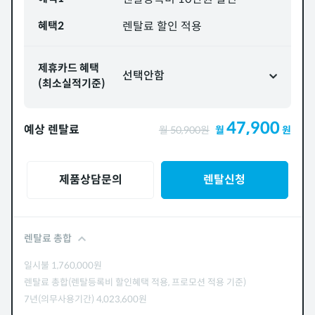
혜택2
렌탈료 할인 적용
제휴카드 혜택
선택안함
(최소실적기준)
47,900
예상 렌탈료
월
50,900
원
월
원
제품상담문의
렌탈신청
렌탈료 총합
일시불
1,760,000
원
렌탈료 총합(렌탈등록비 할인혜택 적용, 프로모션 적용 기준)
7년(의무사용기간)
4,023,600
원