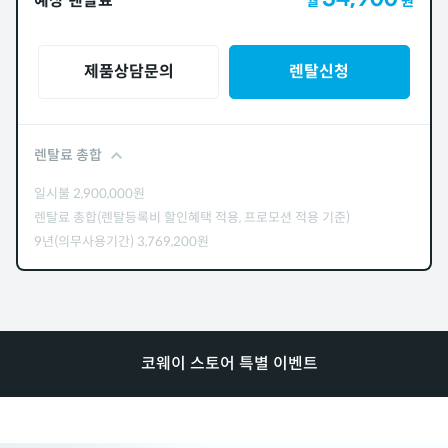
예상 렌탈료
월
원
제품상담문의
렌탈신청
렌탈료 총합
일시불
2,900,000
원
렌탈료 총합(렌탈등록비 할인혜택 적용, 프로모션 적용 기준)
9년(의무사용기간)
3,769,200
원
코웨이 스토어 특별 이벤트