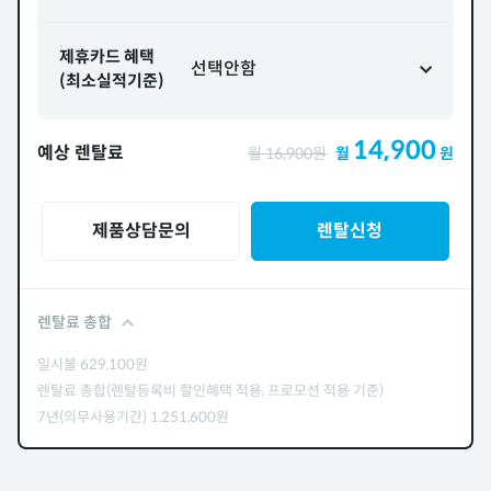
제휴카드 혜택
선택안함
(최소실적기준)
14,900
예상 렌탈료
월
16,900
원
월
원
제품상담문의
렌탈신청
렌탈료 총합
일시불
629,100
원
렌탈료 총합(렌탈등록비 할인혜택 적용, 프로모션 적용 기준)
7년(의무사용기간)
1,251,600
원