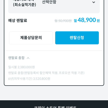
선택안함
(최소실적기준)
48,900
예상 렌탈료
월
50,900
원
월
원
제품상담문의
렌탈신청
렌탈료 총합
일시불
2,380,000
원
렌탈료 총합(렌탈등록비 할인혜택 적용, 프로모션 적용 기준)
6년(의무사용기간)
3,520,800
원